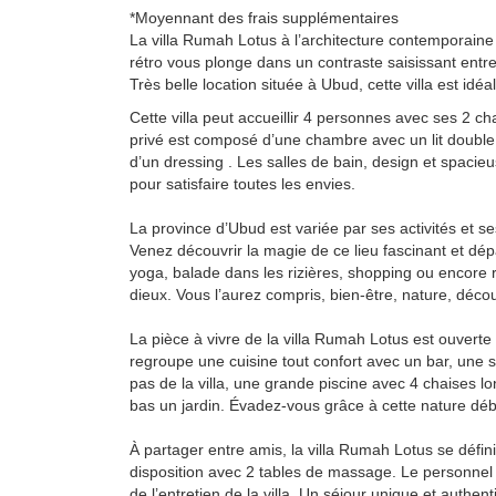
*Moyennant des frais supplémentaires
La villa Rumah Lotus à l’architecture contemporain
rétro vous plonge dans un contraste saisissant entr
Très belle location située à Ubud, cette villa est id
Cette villa peut accueillir 4 personnes avec ses 2 c
privé est composé d’une chambre avec un lit double 
d’un dressing . Les salles de bain, design et spaci
pour satisfaire toutes les envies.
La province d’Ubud est variée par ses activités et s
Venez découvrir la magie de ce lieu fascinant et dép
yoga, balade dans les rizières, shopping ou encore 
dieux. Vous l’aurez compris, bien-être, nature, découv
La pièce à vivre de la villa Rumah Lotus est ouverte
regroupe une cuisine tout confort avec un bar, une s
pas de la villa, une grande piscine avec 4 chaises l
bas un jardin. Évadez-vous grâce à cette nature débo
À partager entre amis, la villa Rumah Lotus se défin
disposition avec 2 tables de massage. Le personnel 
de l’entretien de la villa. Un séjour unique et authen