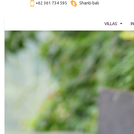
+62 361 734 595
Shanti-bali
VILLAS
I